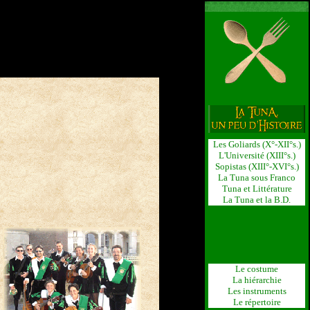
Les Goliards (X°-XII°s.)
L'Université (XIII°s.)
Sopistas (XIII°-XVI°s.)
La Tuna sous Franco
Tuna et Littérature
La Tuna et la B.D.
Le costume
La hiérarchie
Les instruments
Le répertoire