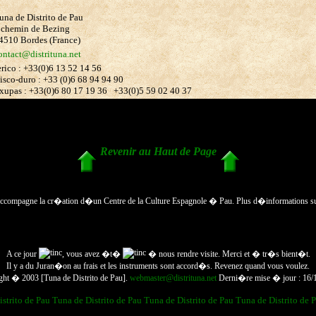
una de Distrito de Pau
 chemin de Bezing
4510 Bordes (France)
ontact@distrituna.net
erico : +33(0)6 13 52 14 56
isco-duro : +33 (0)6 68 94 94 90
xupas : +33(0)6 80 17 19 36 +33(0)5 59 02 40 37
Revenir au Haut de Page
t accompagne la cr�ation d�un Centre de la Culture Espagnole � Pau. Plus d�informations s
A ce jour
, vous avez �t�
� nous rendre visite. Merci et � tr�s bient�t.
Il y a du Juran�on au frais et les instruments sont accord�s. Revenez quand vous voulez.
ght � 2003 [Tuna de Distrito de Pau].
webmaster@distrituna.net
Derni�re mise � jour : 16/
istrito de Pau
Tuna de Distrito de Pau
Tuna de Distrito de Pau
Tuna de Distrito de 