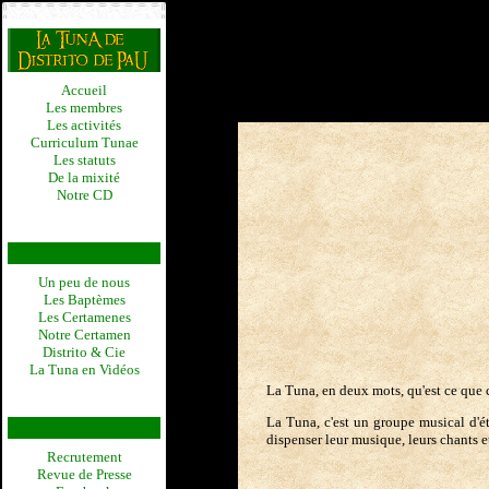
Accueil
Les membres
Les activités
Curriculum Tunae
Les statuts
De la mixité
Notre CD
Un peu de nous
Les Baptèmes
Les Certamenes
Notre Certamen
Distrito & Cie
La Tuna en Vidéos
La Tuna, en deux mots, qu'est ce que c
La Tuna, c'est un groupe musical d'é
dispenser leur musique, leurs chants 
Recrutement
Revue de Presse