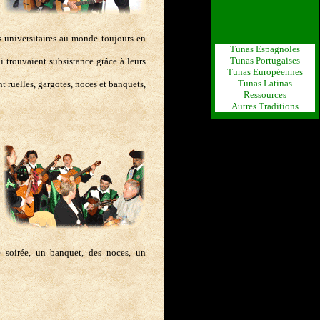
ns universitaires au monde toujours en
Tunas Espagnoles
Tunas Portugaises
ui trouvaient subsistance grâce à leurs
Tunas Européennes
Tunas Latinas
t ruelles, gargotes, noces et banquets,
Ressources
Autres Traditions
 soirée, un banquet, des noces, un