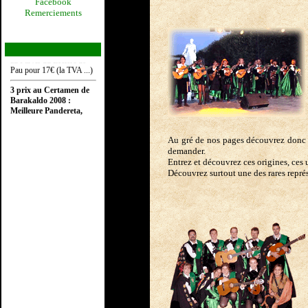
Facebook
Notre CD (12 titres)
Remerciements
"Fantasia Estudiantil"
est en vente pour la
modique somme de 15€
contact@distrituna.net
. et
au Parvis du Leclerc de
Pau pour 17€ (la TVA ...)
3 prix au Certamen de
Barakaldo 2008 :
Meilleure Pandereta,
Meilleur Soliste,
2ème meilleure Tuna.
Au gré de nos pages découvrez donc t
demander.
Entrez et découvrez ces origines, ces u
Découvrez surtout une des rares représ