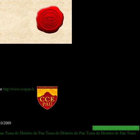
ur
http://www.ccepau.fr
10/2009
Pau
Tuna de Distrito de Pau
Tuna de Distrito de Pau
Tuna de Distrito de Pau
Tuna