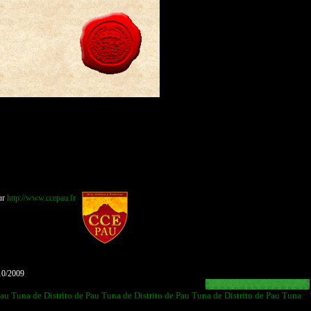
ur
http://www.ccepau.fr
10/2009
Pau
Tuna de Distrito de Pau
Tuna de Distrito de Pau
Tuna de Distrito de Pau
Tuna