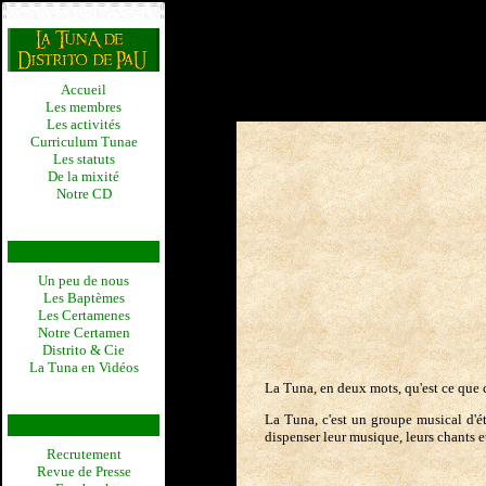
Accueil
Les membres
Les activités
Curriculum Tunae
Les statuts
De la mixité
Notre CD
Un peu de nous
Les Baptèmes
Les Certamenes
Notre Certamen
Distrito & Cie
La Tuna en Vidéos
La Tuna, en deux mots, qu'est ce que c
La Tuna, c'est un groupe musical d'é
dispenser leur musique, leurs chants 
Recrutement
Revue de Presse