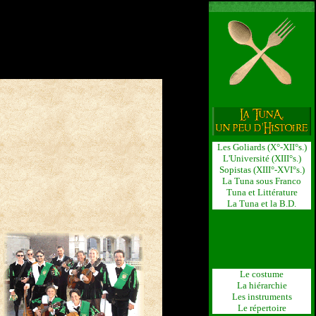
Les Goliards (X°-XII°s.)
L'Université (XIII°s.)
Sopistas (XIII°-XVI°s.)
La Tuna sous Franco
Tuna et Littérature
La Tuna et la B.D.
Le costume
La hiérarchie
Les instruments
Le répertoire