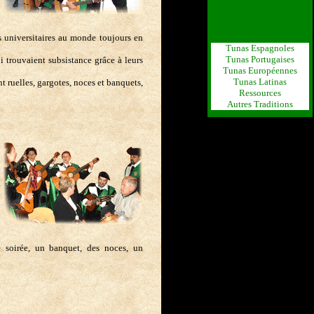
ns universitaires au monde toujours en
Tunas Espagnoles
Tunas Portugaises
ui trouvaient subsistance grâce à leurs
Tunas Européennes
Tunas Latinas
t ruelles, gargotes, noces et banquets,
Ressources
Autres Traditions
 soirée, un banquet, des noces, un