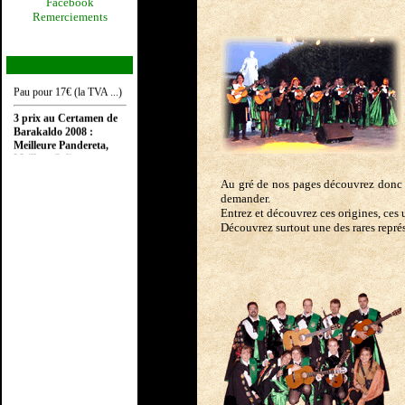
Facebook
Notre CD (12 titres)
Remerciements
"Fantasia Estudiantil"
est en vente pour la
modique somme de 15€
contact@distrituna.net
. et
au Parvis du Leclerc de
Pau pour 17€ (la TVA ...)
3 prix au Certamen de
Barakaldo 2008 :
Meilleure Pandereta,
Meilleur Soliste,
2ème meilleure Tuna.
Au gré de nos pages découvrez donc t
demander.
Entrez et découvrez ces origines, ces u
Découvrez surtout une des rares représ