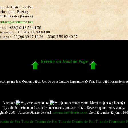
una de Distrito de Pau
 chemin de Bezing
4510 Bordes (France)
ontact@distrituna.net
erico : +33(0)6 13 52 14 56
isco-duro : +33 (0)6 68 94 94 90
xupas : +33(0)6 80 17 19 36 +33(0)5 59 02 40 37
Revenir au Haut de Page
t accompagne la cr�ation d�un Centre de la Culture Espagnole � Pau. Plus d�informations s
A ce jour
, vous avez �t�
� nous rendre visite. Merci et � tr�s bient�t.
Il y a du Juran�on au frais et les instruments sont accord�s. Revenez quand vous voulez.
ght � 2003 [Tuna de Distrito de Pau].
webmaster@distrituna.net
Derni�re mise � jour : 16/
istrito de Pau
Tuna de Distrito de Pau
Tuna de Distrito de Pau
Tuna de Distrito de 